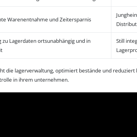
Junghein
ente Warenentnahme und Zeitersparnis
Distribu
 zu Lagerdaten ortsunabhängig und in
Still int
it
Lagerpr