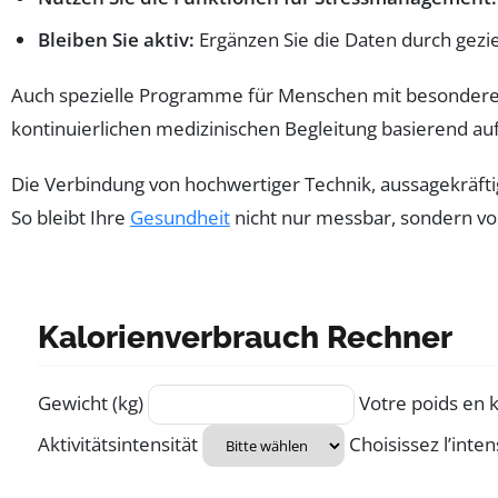
Bleiben Sie aktiv:
Ergänzen Sie die Daten durch gez
Auch spezielle Programme für Menschen mit besonderen 
kontinuierlichen medizinischen Begleitung basierend a
Die Verbindung von hochwertiger Technik, aussagekräft
So bleibt Ihre
Gesundheit
nicht nur messbar, sondern vor
Kalorienverbrauch Rechner
Formulaire pour calculer le nombre de calories brûlé
Gewicht (kg)
Votre poids en
Aktivitätsintensität
Choisissez l’intens