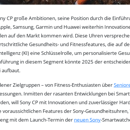
ny CP große Ambitionen, seine Position durch die Einfü
pple, Samsung, Garmin und Huawei weiterhin Innovatione
len auf den Markt kommen wird. Diese Uhren verspreche
rtschrittliche Gesundheits- und Fitnessfeatures, die auf d
telligenz (KI) eine Schlüsselrolle, um personalisierte Ges
nführung in diesem Segment könnte 2025 der entscheidend
 aufbaut.
dener Zielgruppen – von Fitness-Enthusiasten über
Senior
 Messungen. Inmitten der rasanten Entwicklungen bei Sm
rden, will Sony CP mit Innovationen und zuverlässiger Ha
die voraussichtlichen Features der Sony-Gesundheitsuhren
ie eng mit dem Launch-Termin der
neuen Sony
-Smartwatch