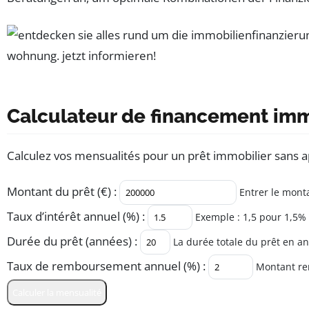
Calculateur de financement imm
Calculez vos mensualités pour un prêt immobilier sans app
Montant du prêt (€) :
Entrer le monta
Taux d’intérêt annuel (%) :
Exemple : 1,5 pour 1,5%
Durée du prêt (années) :
La durée totale du prêt en a
Taux de remboursement annuel (%) :
Montant re
Calculer la mensualité