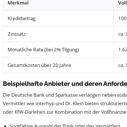
Merkmal
Vol
Kreditbetrag
100
Zinssatz
ca.
Monatliche Rate (bei 2% Tilgung)
1.6
Gesamtkosten über 20 Jahre
ca.
Beispielhafte Anbieter und deren Anford
Die Deutsche Bank und Sparkasse verlangen neben stab
Vermittler wie Interhyp und Dr. Klein bieten strukturier
oder KfW-Darlehen zur Kombination mit der Vollfinanzi
Sorgfältige Auswahl der Bank oder des Vermittlers