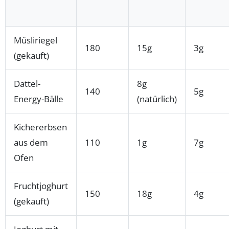
Müsliriegel
180
15g
3g
(gekauft)
Dattel-
8g
140
5g
Energy-Bälle
(natürlich)
Kichererbsen
aus dem
110
1g
7g
Ofen
Fruchtjoghurt
150
18g
4g
(gekauft)